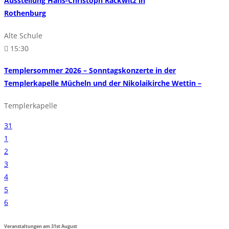
Ausstellung Hans-Christoph Rackwitz in
Rothenburg
Alte Schule
15:30
Templersommer 2026 – Sonntagskonzerte in der
Templerkapelle Mücheln und der Nikolaikirche Wettin –
Templerkapelle
31
1
2
3
4
5
6
Veranstaltungen am
31st
August