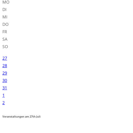
MO
DI
MI
DO
FR
SA
SO
27
28
29
30
31
1
2
Veranstaltungen am
27th
Juli