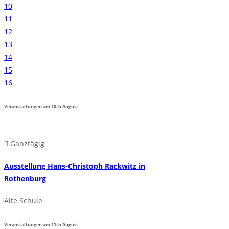
10
11
12
13
14
15
16
Veranstaltungen am
10th
August
Ganztägig
Ausstellung Hans-Christoph Rackwitz in
Rothenburg
Alte Schule
Veranstaltungen am
11th
August