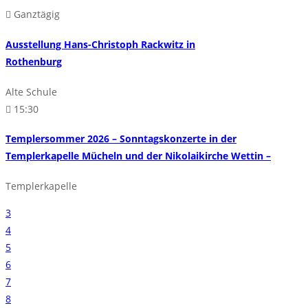
Ganztägig
Ausstellung Hans-Christoph Rackwitz in
Rothenburg
Alte Schule
15:30
Templersommer 2026 – Sonntagskonzerte in der
Templerkapelle Mücheln und der Nikolaikirche Wettin –
Templerkapelle
3
4
5
6
7
8