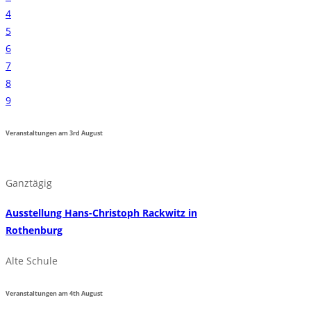
4
5
6
7
8
9
Veranstaltungen am
3rd
August
Ganztägig
Ausstellung Hans-Christoph Rackwitz in
Rothenburg
Alte Schule
Veranstaltungen am
4th
August