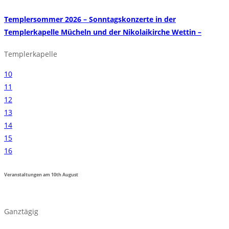
Templersommer 2026 – Sonntagskonzerte in der
Templerkapelle Mücheln und der Nikolaikirche Wettin –
Templerkapelle
10
11
12
13
14
15
16
Veranstaltungen am
10th
August
Ganztägig