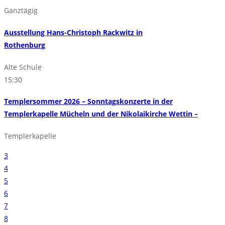
Ganztägig
Ausstellung Hans-Christoph Rackwitz in
Rothenburg
Alte Schule
15:30
Templersommer 2026 – Sonntagskonzerte in der
Templerkapelle Mücheln und der Nikolaikirche Wettin –
Templerkapelle
3
4
5
6
7
8