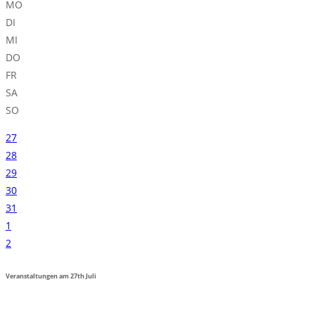
MO
DI
MI
DO
FR
SA
SO
27
28
29
30
31
1
2
Veranstaltungen am
27th
Juli