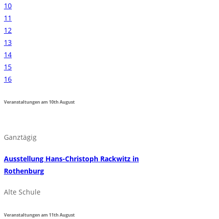
10
11
12
13
14
15
16
Veranstaltungen am
10th
August
Ganztägig
Ausstellung Hans-Christoph Rackwitz in
Rothenburg
Alte Schule
Veranstaltungen am
11th
August