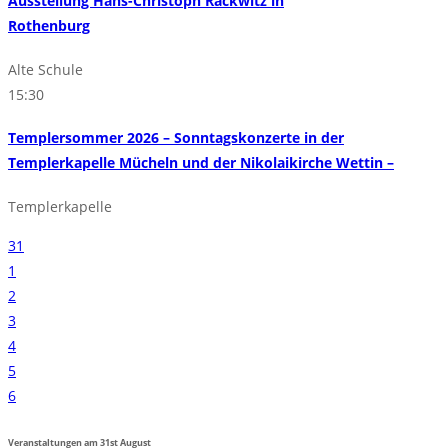
Ausstellung Hans-Christoph Rackwitz in
Rothenburg
Alte Schule
15:30
Templersommer 2026 – Sonntagskonzerte in der
Templerkapelle Mücheln und der Nikolaikirche Wettin –
Templerkapelle
31
1
2
3
4
5
6
Veranstaltungen am
31st
August