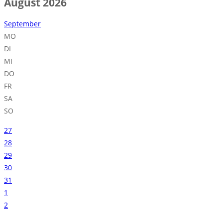
August 2026
September
MO
DI
MI
DO
FR
SA
SO
27
28
29
30
31
1
2