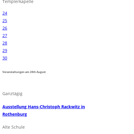
Templerkapelle
24
25
26
27
28
29
30
Veranstaltungen am
24th
August
Ganztägig
Ausstellung Hans-Christoph Rackwitz in
Rothenburg
Alte Schule