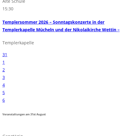
Alte Schule
15:30
Templersommer 2026 – Sonntagskonzerte in der
Templerkapelle Mücheln und der Nikolaikirche Wettin –
Templerkapelle
31
1
2
3
4
5
6
Veranstaltungen am
31st
August