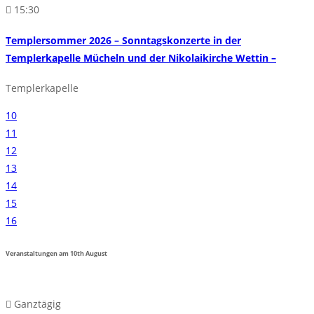
15:30
Templersommer 2026 – Sonntagskonzerte in der
Templerkapelle Mücheln und der Nikolaikirche Wettin –
Templerkapelle
10
11
12
13
14
15
16
Veranstaltungen am
10th
August
Ganztägig