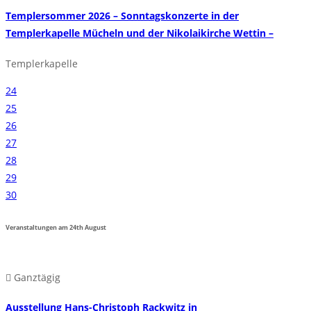
Templersommer 2026 – Sonntagskonzerte in der
Templerkapelle Mücheln und der Nikolaikirche Wettin –
Templerkapelle
24
25
26
27
28
29
30
Veranstaltungen am
24th
August
Ganztägig
Ausstellung Hans-Christoph Rackwitz in