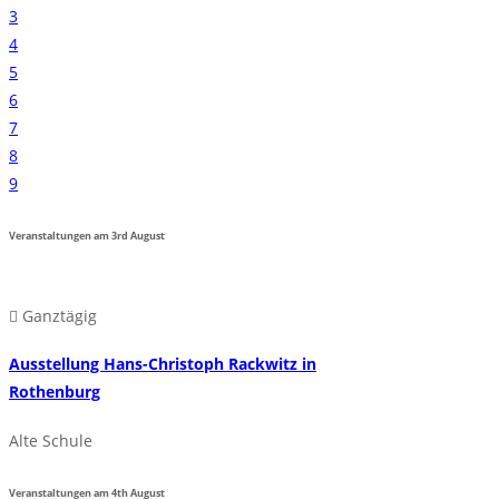
3
4
5
6
7
8
9
Veranstaltungen am
3rd
August
Ganztägig
Ausstellung Hans-Christoph Rackwitz in
Rothenburg
Alte Schule
Veranstaltungen am
4th
August