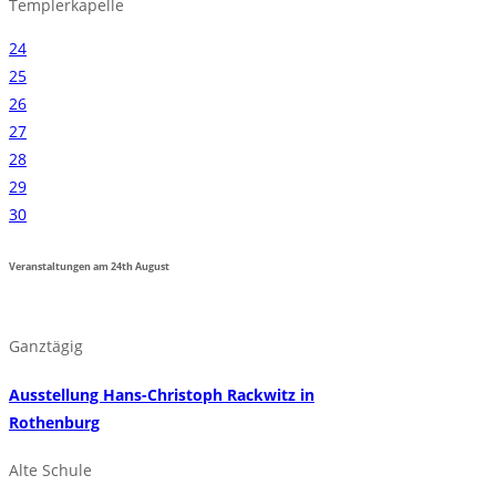
Templerkapelle
24
25
26
27
28
29
30
Veranstaltungen am
24th
August
Ganztägig
Ausstellung Hans-Christoph Rackwitz in
Rothenburg
Alte Schule