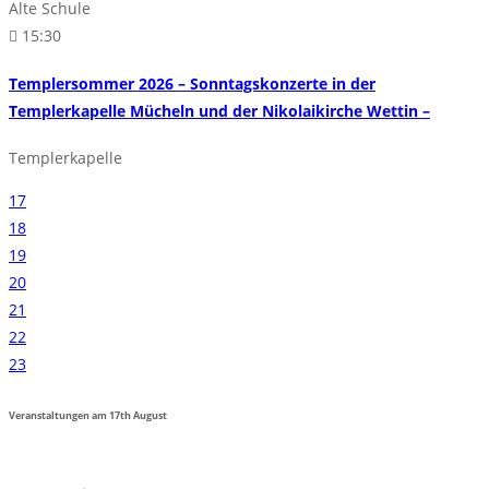
Alte Schule
15:30
Templersommer 2026 – Sonntagskonzerte in der
Templerkapelle Mücheln und der Nikolaikirche Wettin –
Templerkapelle
17
18
19
20
21
22
23
Veranstaltungen am
17th
August