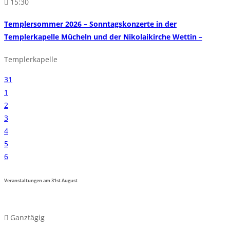
15:30
Templersommer 2026 – Sonntagskonzerte in der
Templerkapelle Mücheln und der Nikolaikirche Wettin –
Templerkapelle
31
1
2
3
4
5
6
Veranstaltungen am
31st
August
Ganztägig