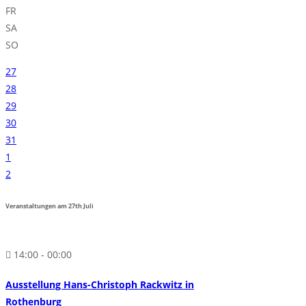
FR
SA
SO
27
28
29
30
31
1
2
Veranstaltungen am
27th
Juli
14:00 - 00:00
Ausstellung Hans-Christoph Rackwitz in
Rothenburg