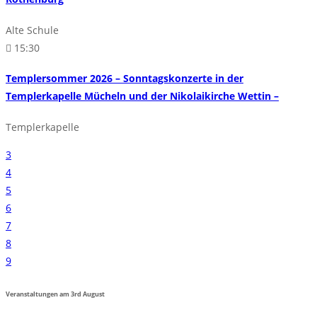
Alte Schule
15:30
Templersommer 2026 – Sonntagskonzerte in der
Templerkapelle Mücheln und der Nikolaikirche Wettin –
Templerkapelle
3
4
5
6
7
8
9
Veranstaltungen am
3rd
August