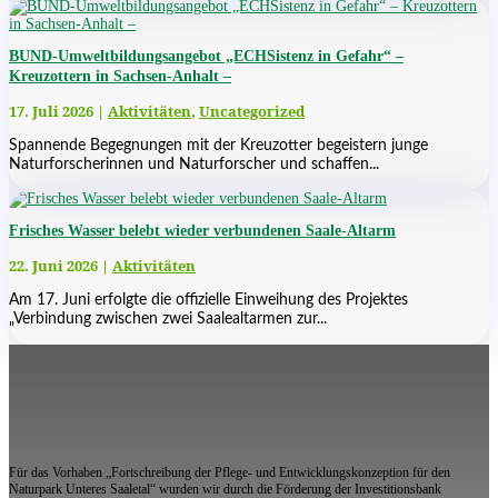
BUND-Umweltbildungsangebot „ECHSistenz in Gefahr“ –
Kreuzottern in Sachsen-Anhalt –
17. Juli 2026
|
Aktivitäten
,
Uncategorized
Spannende Begegnungen mit der Kreuzotter begeistern junge
Naturforscherinnen und Naturforscher und schaffen...
Frisches Wasser belebt wieder verbundenen Saale-Altarm
22. Juni 2026
|
Aktivitäten
Am 17. Juni erfolgte die offizielle Einweihung des Projektes
„Verbindung zwischen zwei Saalealtarmen zur...
Für das Vorhaben „Fortschreibung der Pflege- und Entwicklungskonzeption für den
Naturpark Unteres Saaletal“ wurden wir durch die Förderung der Investitionsbank