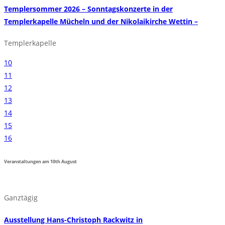
Templersommer 2026 – Sonntagskonzerte in der
Templerkapelle Mücheln und der Nikolaikirche Wettin –
Templerkapelle
10
11
12
13
14
15
16
Veranstaltungen am
10th
August
Ganztägig
Ausstellung Hans-Christoph Rackwitz in