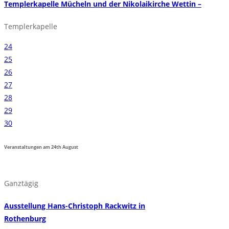
Templerkapelle Mücheln und der Nikolaikirche Wettin –
Templerkapelle
24
25
26
27
28
29
30
Veranstaltungen am
24th
August
Ganztägig
Ausstellung Hans-Christoph Rackwitz in
Rothenburg