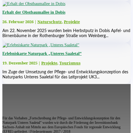
Erhalt der Obstbaumallee in Dobis
26. Februar 2026
|
Naturschutz
,
Projekte
Am 22. November 2025 wurden beim Herbstputz in Dobis Apfel- und
Birnenbäume in der Rothenburger Straße vom Weinberg...
Erlebniskarte Naturpark „Unteres Saaletal“
19. Dezember 2025
|
Projekte
,
Tourismus
Im Zuge der Umsetzung der Pflege- und Entwicklungskonzeption des
Naturparks Unteres Saaletal für das Leitprojekt UK3...
Für das Vorhaben „Fortschreibung der Pflege- und Entwicklungskonzeption für den
Naturpark Unteres Saaletal“ wurden wir durch die Förderung der Investitionsbank
Sachsen-Anhalt mit Mitteln aus dem Europäischen Fonds für regionale Entwicklung
(EFRE) gefördert. | Förderzeitraum: 2017 / 2018