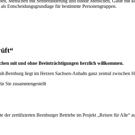
en, Menschen mit Sehbehinderung und blinde Menschen, Gäste mit kogn
nen als Entscheidungsgrundlage für bestimmte Personengruppen.
üft“
nschen mit und ohne Beeinträchtigungen herzlich willkommen.
halt-Bernburg liegt im Herzen Sachsen-Anhalts ganz zentral zwischen 
ür Sie zusammengestellt
ste der zertifizierten Bernburger Betriebe im Projekt „Reisen für Alle“