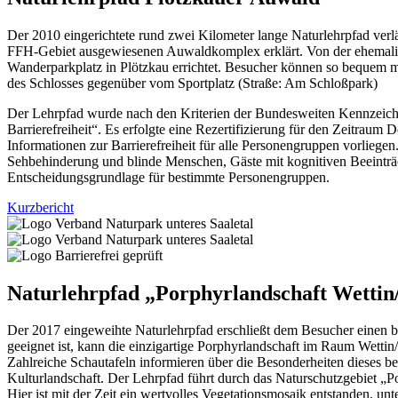
Der 2010 eingerichtete rund zwei Kilometer lange Naturlehrpfad verlä
FFH-Gebiet ausgewiesenen Auwaldkomplex erklärt. Von der ehemalige
Wanderparkplatz in Plötzkau errichtet. Besucher können so bequem 
des Schlosses gegenüber vom Sportplatz (Straße: Am Schloßpark)
Der Lehrpfad wurde nach den Kriterien der Bundesweiten Kennzeichn
Barrierefreiheit“. Es erfolgte eine Rezertifizierung für den Zeitraum
Informationen zur Barrierefreiheit für alle Personengruppen vorli
Sehbehinderung und blinde Menschen, Gäste mit kognitiven Beeinträcht
Entscheidungsgrundlage für bestimmte Personengruppen.
Kurzbericht
Naturlehrpfad „Porphyrlandschaft Wettin
Der 2017 eingeweihte Naturlehrpfad erschließt dem Besucher einen b
geeignet ist, kann die einzigartige Porphyrlandschaft im Raum Wetti
Zahlreiche Schautafeln informieren über die Besonderheiten dieses b
Kulturlandschaft. Der Lehrpfad führt durch das Naturschutzgebiet „P
Hier ist mit der Zeit ein wertvolles Vegetationsmosaik entstanden, 