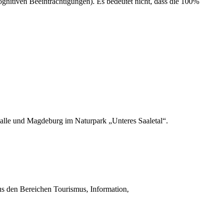
itiven Beeinträchtigungen). Es bedeutet nicht, dass die 100%
Halle und Magdeburg im Naturpark „Unteres Saaletal“.
 aus den Bereichen Tourismus, Information,