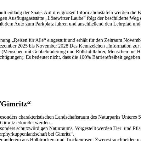
uft entlang der Saale. Auf drei großen Informationstafeln werden die 
n Ausflugsgaststätte „Lösewitzer Laube“ folgt der beschilderte Weg 
mit dem Auto zum Parkplatz fahren und anschließend den Lehrpfad und
ung „Reisen für Alle“ eingestuft und erhält für den Zeitraum Novemb
 Dezember 2025 bis November 2028 Das Kennzeichen „Information zur Barri
egen. (Menschen mit Gehbehinderung und Rollstuhlfahrer, Menschen mi
igungen). Es bedeutet nicht, dass die 100% Barrierefreiheit gegeben is
/Gimritz“
esonders charakteristischen Landschaftsraum des Naturparks Unteres S
n/Gimritz erkundet werden.
esonders schutzwürdigen Naturraums. Vorgestellt werden Tier- und Pfl
orphyrkuppenlandschaft bei Gimritz“.
unter anderem aus Halbtrocken–und Trockenrasen, Zwergstrauchheiden un