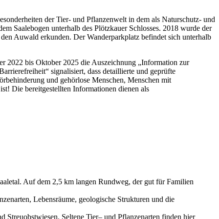
Besonderheiten der Tier- und Pflanzenwelt in dem als Naturschutz- und
dem Saalebogen unterhalb des Plötzkauer Schlosses. 2018 wurde der
 den Auwald erkunden. Der Wanderparkplatz befindet sich unterhalb
er 2022 bis Oktober 2025 die Auszeichnung „Information zur
erefreiheit“ signalisiert, dass detaillierte und geprüfte
t Hörbehinderung und gehörlose Menschen, Menschen mit
t! Die bereitgestellten Informationen dienen als
aaletal. Auf dem 2,5 km langen Rundweg, der gut für Familien
anzenarten, Lebensräume, geologische Strukturen und die
d Streuobstwiesen. Seltene Tier– und Pflanzenarten finden hier