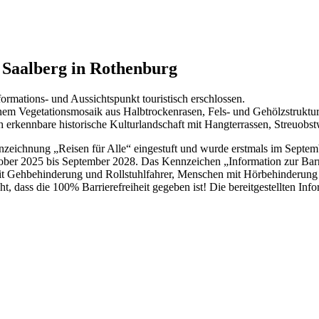
 Saalberg in Rothenburg
rmations- und Aussichtspunkt touristisch erschlossen.
nem Vegetationsmosaik aus Halbtrockenrasen, Fels- und Gehölzstruktu
h erkennbare historische Kulturlandschaft mit Hangterrassen, Streuobst
eichnung „Reisen für Alle“ eingestuft und wurde erstmals im Septemb
ober 2025 bis September 2028. Das Kennzeichen „Information zur Barriere
n mit Gehbehinderung und Rollstuhlfahrer, Menschen mit Hörbehinderu
t, dass die 100% Barrierefreiheit gegeben ist! Die bereitgestellten In