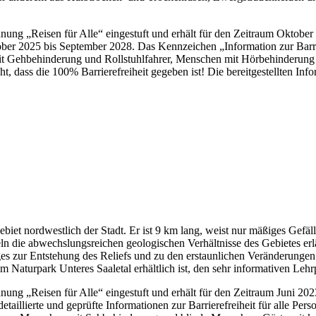
ung „Reisen für Alle“ eingestuft und erhält für den Zeitraum Oktober
tober 2025 bis September 2028. Das Kennzeichen „Information zur Barriere
n mit Gehbehinderung und Rollstuhlfahrer, Menschen mit Hörbehinderu
t, dass die 100% Barrierefreiheit gegeben ist! Die bereitgestellten In
iet nordwestlich der Stadt. Er ist 9 km lang, weist nur mäßiges Gefäll
 die abwechslungsreichen geologischen Verhältnisse des Gebietes erlä
ges zur Entstehung des Reliefs und zu den erstaunlichen Veränderungen 
m Naturpark Unteres Saaletal erhältlich ist, den sehr informativen Lehr
ng „Reisen für Alle“ eingestuft und erhält für den Zeitraum Juni 2023
 detaillierte und geprüfte Informationen zur Barrierefreiheit für alle