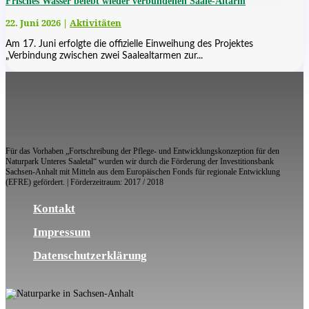
Frisches Wasser belebt wieder verbundenen Saale-Altarm
22. Juni 2026
|
Aktivitäten
Am 17. Juni erfolgte die offizielle Einweihung des Projektes
„Verbindung zwischen zwei Saalealtarmen zur...
Für das Vorhaben „Fortschreibung der Pflege- und Entwicklungskonzeption für den
Naturpark Unteres Saaletal“ wurden wir durch die Förderung der Investitionsbank
Sachsen-Anhalt mit Mitteln aus dem Europäischen Fonds für regionale Entwicklung
(EFRE) gefördert. | Förderzeitraum: 2017 / 2018
Kontakt
Impressum
Datenschutzerklärung