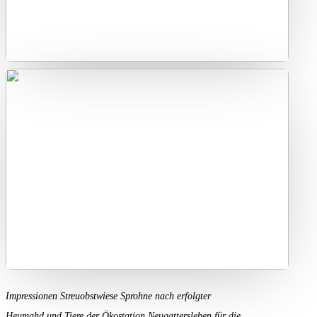
Impressionen Streuobstwiese Sprohne nach erfolgter
Heumahd und Tiere der Ökostation Neugattersleben für die