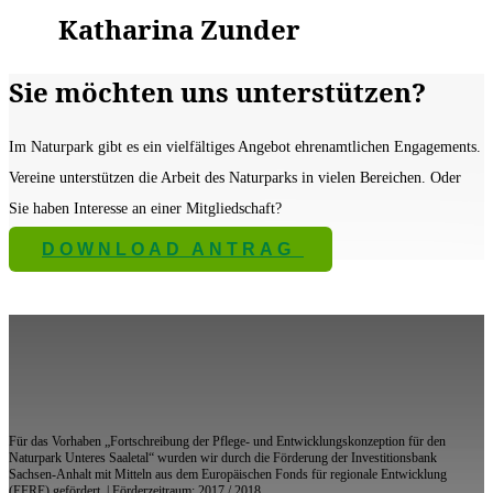
Katharina Zunder
Sie möchten uns unterstützen?
Im Naturpark gibt es ein vielfältiges Angebot ehrenamtlichen Engagements.
Vereine unterstützen die Arbeit des Naturparks in vielen Bereichen. Oder
Sie haben Interesse an einer Mitgliedschaft?
DOWNLOAD ANTRAG
Für das Vorhaben „Fortschreibung der Pflege- und Entwicklungskonzeption für den
Naturpark Unteres Saaletal“ wurden wir durch die Förderung der Investitionsbank
Sachsen-Anhalt mit Mitteln aus dem Europäischen Fonds für regionale Entwicklung
(EFRE) gefördert. | Förderzeitraum: 2017 / 2018