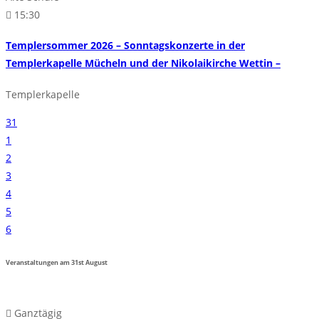
15:30
Templersommer 2026 – Sonntagskonzerte in der
Templerkapelle Mücheln und der Nikolaikirche Wettin –
Templerkapelle
31
1
2
3
4
5
6
Veranstaltungen am
31st
August
Ganztägig