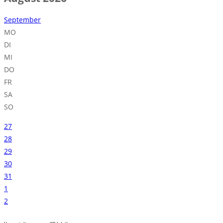
September
MO
DI
MI
DO
FR
SA
SO
27
28
29
30
31
1
2