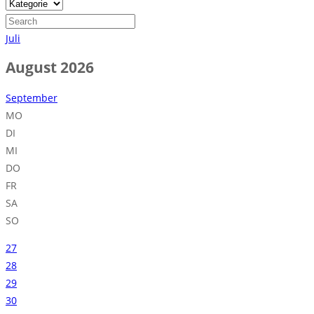
Juli
August 2026
September
MO
DI
MI
DO
FR
SA
SO
27
28
29
30