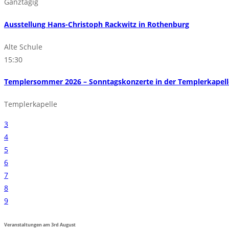
Ganztägig
Ausstellung Hans-Christoph Rackwitz in Rothenburg
Alte Schule
15:30
Templersommer 2026 – Sonntagskonzerte in der Templerkapelle
Templerkapelle
3
4
5
6
7
8
9
Veranstaltungen am
3rd
August