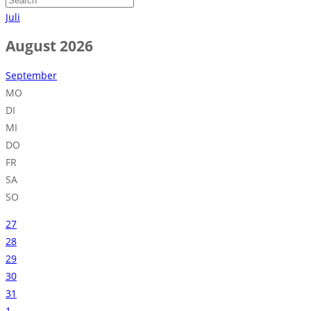
Juli
August 2026
September
MO
DI
MI
DO
FR
SA
SO
27
28
29
30
31
1