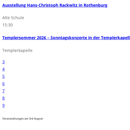
Ausstellung Hans-Christoph Rackwitz in Rothenburg
Alte Schule
15:30
Templersommer 2026 – Sonntagskonzerte in der Templerkapelle
Templerkapelle
3
4
5
6
7
8
9
Veranstaltungen am
3rd
August