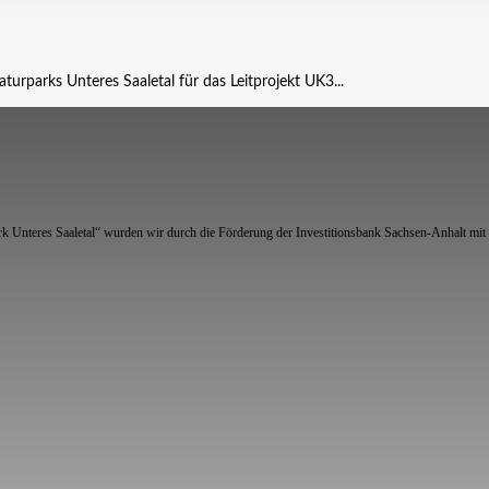
rparks Unteres Saaletal für das Leitprojekt UK3...
k Unteres Saaletal“ wurden wir durch die Förderung der Investitionsbank Sachsen-Anhalt mit 