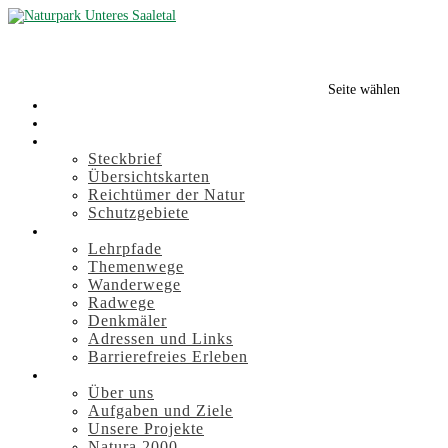
Seite wählen
Startseite
Infothek
Naturpark entdecken
Steckbrief
Übersichtskarten
Reichtümer der Natur
Schutzgebiete
Erleben
Lehrpfade
Themenwege
Wanderwege
Radwege
Denkmäler
Adressen und Links
Barrierefreies Erleben
Der Verband
Über uns
Aufgaben und Ziele
Unsere Projekte
Natura 2000